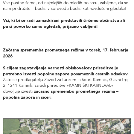
Vse pustne šeme, od najmlajših do mladih po srcu, vabljene, da se
nam pridružite – bodisi v sprevodu bodisi kot navdušeni gledalci!
Vsi, ki bi se radi zamaskirani predstavili širšemu občinstvu ali
pa si povorko samo ogledali, prijazno vabljeni!
Začasna sprememba prometnega režima v torek, 17. februarja
2026
S ciljem zagotavljanja varnosti obiskovalcev prireditve je
potrebno izvesti popolne zapore posameznih cestnih odsekov.
Zato se predlagatelju Zavod za turizem in šport Kamnik, Glavni trg
2, 1241 Kamnik, zaradi prireditve »KAMNIŠKI KARNEVAL«
začasno spremembo prometnega režima –
dovoljuje izvesti
popolna zapora in sicer: