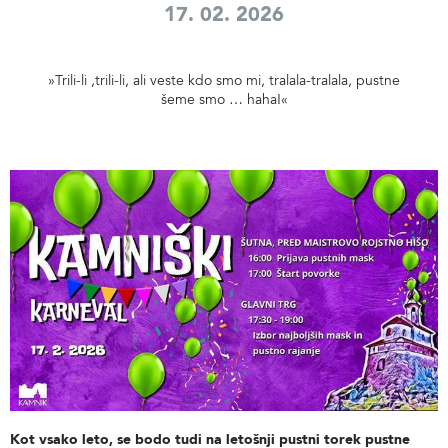
17. 02. 2026
»Trili-li ,trili-li, ali veste kdo smo mi, tralala-tralala, pustne
šeme smo … haha!«
Kot vsako leto, se bodo tudi na letošnji pustni torek pustne