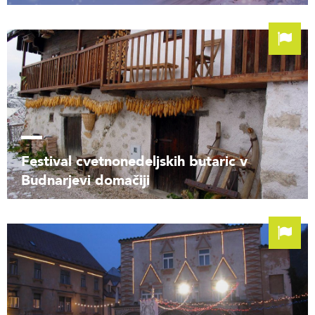
Festival cvetnonedeljskih butaric v
Budnarjevi domačiji