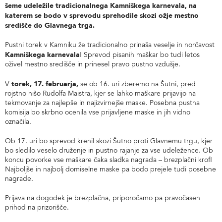
šeme udeležile tradicionalnega Kamniškega karnevala, na
katerem se bodo v sprevodu sprehodile skozi ožje mestno
središče do Glavnega trga.
Pustni torek v Kamniku že tradicionalno prinaša veselje in norčavost
Kamniškega karnevala
! Sprevod pisanih maškar bo tudi letos
oživel mestno središče in prinesel pravo pustno vzdušje.
torek, 17. februarja,
V
se ob 16. uri zberemo na Šutni, pred
rojstno hišo Rudolfa Maistra, kjer se lahko maškare prijavijo na
tekmovanje za najlepše in najizvirnejše maske. Posebna pustna
komisija bo skrbno ocenila vse prijavljene maske in jih vidno
označila.
Ob 17. uri bo sprevod krenil skozi Šutno proti Glavnemu trgu, kjer
bo sledilo veselo druženje in pustno rajanje za vse udeležence. Ob
koncu povorke vse maškare čaka sladka nagrada – brezplačni krof!
Najboljše in najbolj domiselne maske pa bodo prejele tudi posebne
nagrade.
Prijava na dogodek je brezplačna, priporočamo pa pravočasen
prihod na prizorišče.