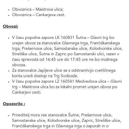
Obvoznica – Maistrova ulica;
Obvoznica – Cankarjeva cest.
Obvozi:
V času popolne zapore LK 160831 Šutna – Glavni trg bo
urejen obvoz za stanovalce Glavnega trga, Frančiškanskega
trga, Prešernove ulice, Samostanske ulice, Kolodvorske ulice,
Streliške ulice, Šutne in Zapric po Samostanski ulici, razen v
času sprevoda od 16:45 ure do 17:45 ure ne bo možnega
obvoza.
Za stanovalce Japljeve ulice se z odstranitvijo cvetličnega
korita uredi dostop na Trg Svobode.
V času popolne zapore LZ 160541 Medvedova ulica – Glavni
trg – Maistrova ulica bo za lokalni promet urejen obvoz po
Cankarjevi cesti.
Opozorilo :
Prireditelj mora vse stanovalce Šutne, Prešernove ulice,
Samostanske ulice, Kolodvorske ulice, Zapric, Streliške ulice,
Frančiškanskega trga in Glavnega trga o zaporah in o