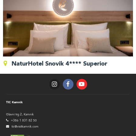
NaturHotel Snovik 4**** Superior
TIC Kamnik
Glavni trg 2, Kamnik
+386 1 831 82 50
tic@visitkamnik.com