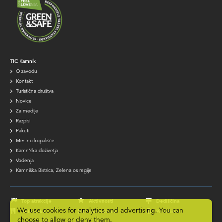
TIC
TIC Kamnik
O zavodu
navigation
Kontakt
Turistična društva
Novice
Za medije
Razpisi
Paketi
Mestno kopališče
Kamn'ška doživetja
Vodenja
Kamniška Bistrica, Zelena os regije
Footer
navigation
Top atrakcije
Aktivnosti
Dediščina
We use cookies for analytics and advertising. You can
Kulinarika
Namestitve
Prireditve
choose to allow or deny them.