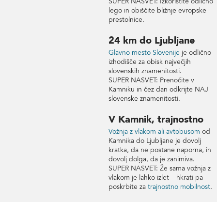
SUPER NASVET: Izkoristite odlično
lego in obiščite bližnje evropske
prestolnice.
24 km do Ljubljane
Glavno mesto Slovenije
je odlično
izhodišče za obisk največjih
slovenskih znamenitosti.
SUPER NASVET: Prenočite v
Kamniku in čez dan odkrijte NAJ
slovenske znamenitosti.
V Kamnik, trajnostno
Vožnja z vlakom ali avtobusom
od
Kamnika do Ljubljane je dovolj
kratka, da ne postane naporna, in
dovolj dolga, da je zanimiva.
SUPER NASVET: Že sama vožnja z
vlakom je lahko izlet – hkrati pa
poskrbite za
trajnostno mobilnost
.