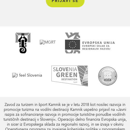
Zavod za turizem in šport Kamnik se je v letu 2018 kot nosilec razvoja in
promocije turizma na vodilni destinaciji Kamnik uspešno prijavil na »Javni
razpis za sofinanciranje razvoja in promocije turistične ponudbe vodilnih
turističnih destinacij v Sloveniji«. Operacijo delno financira Evropska unija,
in sicer iz Evropskega sklada za regionalni razvoj, in se izvaja v okviru
Operativnega programa za izvajanje kohezijske politike v programskem