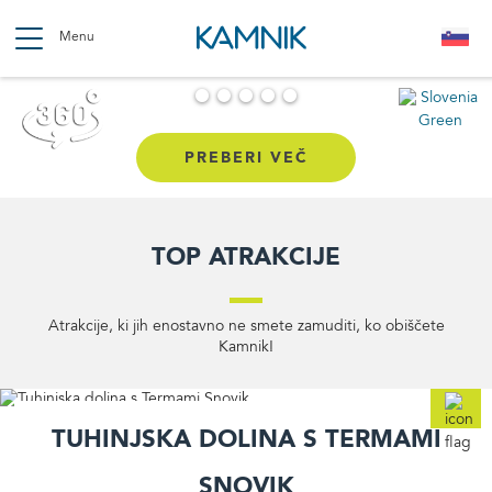
Skip
to
Menu
main
Dolina Kamniške Bistrice
Arboretum Volčji Potok
Tuhinjska dolina s
Velika planina
Kamnik
content
Termami Snovik
PREBERI VEČ
PREBERI VEČ
PREBERI VEČ
PREBERI VEČ
PREBERI VEČ
Top atrakcije
Atrakcije, ki jih enostavno ne smete zamuditi, ko obiščete
Kamnik!
Tuhinjska dolina s Termami
Snovik