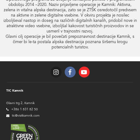
obdobju 2014 –2020. Naziv prijavljene operacije je Kamnik: Aktivna,
zelena in vitalna alpska destinacija, zato se je ZTŠK osredotočil predvsem
na aktivne in zelene digitalne vsebine. V okviru projekta je nosilec
izboljševal nastop in doseg na različnih digitalnih kanalih, pridobil nove in
atraktivne video vsebine, izboljšal kakovost turističnih proizvodov in se
usmeril v trajnostni razvoj.
Glavni cilj operacije je bil povečati prepoznavnost destinacije Kamnik, s
čimer bi le-ta postala alpska destinacija poznana širšemu krogu
potencialnih turistov.
TIC Kamnik
Glavni trg 2, Kamnik
+386 1 831 82 50
tic@visitkamnik.com