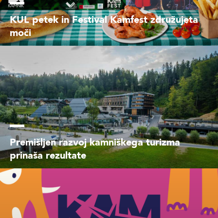
KUL petek in Festival Kamfest združujeta
moči
Premišljen razvoj kamniškega turizma
prinaša rezultate