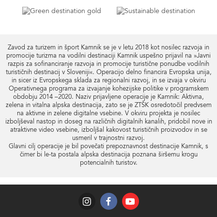
Zavod za turizem in šport Kamnik se je v letu 2018 kot nosilec razvoja in
promocije turizma na vodilni destinaciji Kamnik uspešno prijavil na »Javni
razpis za sofinanciranje razvoja in promocije turistične ponudbe vodilnih
turističnih destinacij v Sloveniji«. Operacijo delno financira Evropska unija,
in sicer iz Evropskega sklada za regionalni razvoj, in se izvaja v okviru
Operativnega programa za izvajanje kohezijske politike v programskem
obdobju 2014 –2020. Naziv prijavljene operacije je Kamnik: Aktivna,
zelena in vitalna alpska destinacija, zato se je ZTŠK osredotočil predvsem
na aktivne in zelene digitalne vsebine. V okviru projekta je nosilec
izboljševal nastop in doseg na različnih digitalnih kanalih, pridobil nove in
atraktivne video vsebine, izboljšal kakovost turističnih proizvodov in se
usmeril v trajnostni razvoj.
Glavni cilj operacije je bil povečati prepoznavnost destinacije Kamnik, s
čimer bi le-ta postala alpska destinacija poznana širšemu krogu
potencialnih turistov.