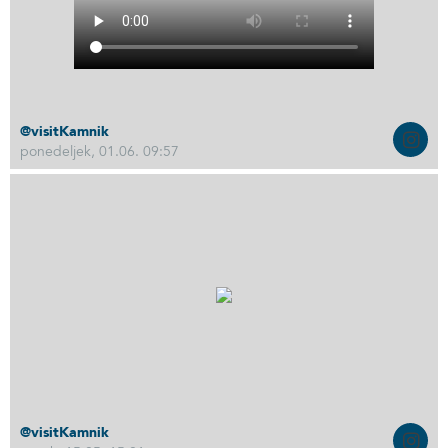
@visitKamnik
ponedeljek, 01.06. 09:57
@visitKamnik