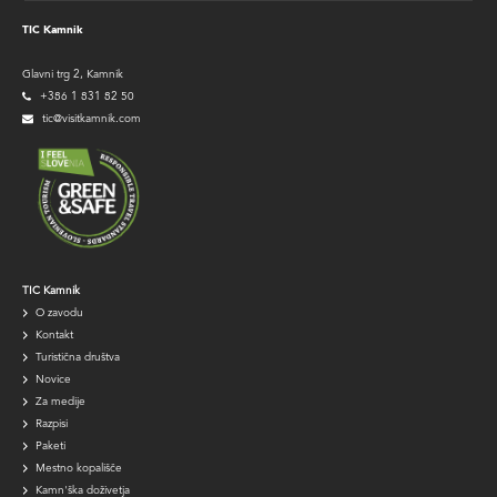
TIC Kamnik
Glavni trg 2, Kamnik
+386 1 831 82 50
tic@visitkamnik.com
TIC
TIC Kamnik
O zavodu
navigation
Kontakt
Turistična društva
Novice
Za medije
Razpisi
Paketi
Mestno kopališče
Kamn'ška doživetja