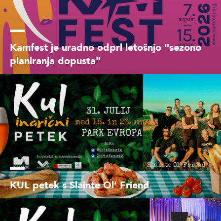
Kamfest je uradno odprl letošnjo "sezono
planiranja dopusta"
KUL petek s Slainte Ol' Friend