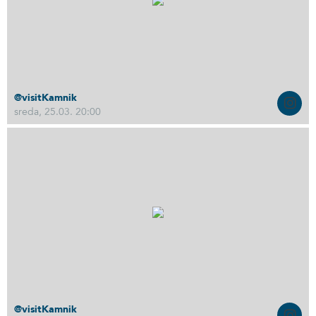
@visitKamnik
sreda, 25.03. 20:00
@visitKamnik