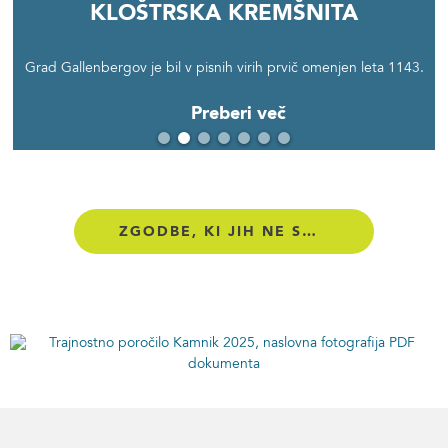
Dolina Kamniške Bistrice
Kloštrska kremšnita
Preskarjev muzej
Velika planina
Grad Gallenbergov je bil v pisnih virih prvič omenjen leta 1143.
Visokogorski svet, razgledi in sproščujoče okolje v tradicionalni
Preberi več
Preberi več
pastirski vasici na Veliki planini.
Preberi več
Preberi več
ZGODBE, KI JIH NE SMETE ZAMUDITI