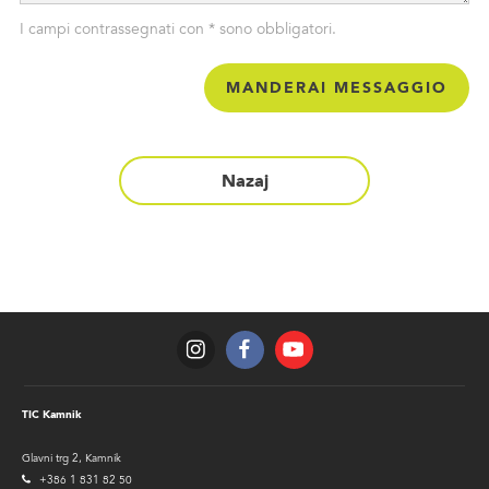
I campi contrassegnati con * sono obbligatori.
Status
Nazaj
TIC Kamnik
Glavni trg 2, Kamnik
+386 1 831 82 50