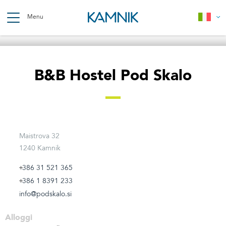
Skip
to
Menu
main
content
Breadcrumb
B&B Hostel Pod Skalo
Maistrova 32
1240 Kamnik
386 31 521 365
386 1 8391 233
info@podskalo.si
Alloggi