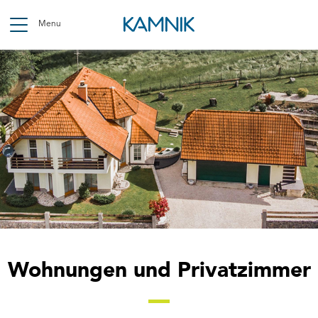
Skip
to
Menu
main
content
Breadcrumb
Wohnungen und Privatzimmer