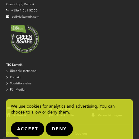
Glavni trg 2, Kamnik
+386 1 831 82 50
tic@visitkamnik.com
TIC
TIC Kamnik
Über die Institution
navigation
Kontakt
Touristikvereine
Für Medien
Footer
We use cookies for analytics and advertising. You can
navigation
Top-Attraktionen
Aktivitäten
Erbe
choose to allow or deny them.
Kulinarik
Unterkünfte
Veranstaltungen
ACCEPT
DENY
© VisitKamnik.com 2026
Datenschutz
Cookies
Footer