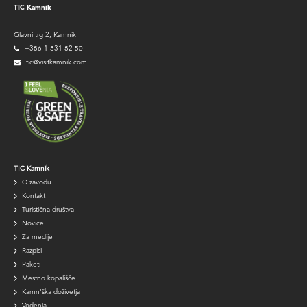
TIC Kamnik
Glavni trg 2, Kamnik
+386 1 831 82 50
tic@visitkamnik.com
TIC
TIC Kamnik
O zavodu
navigation
Kontakt
Turistična društva
Novice
Za medije
Razpisi
Paketi
Mestno kopališče
Kamn'ška doživetja
Vodenja