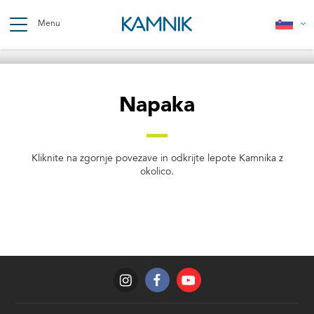
Skip
to
Menu
main
content
Breadcrumb
Napaka
Kliknite na zgornje povezave in odkrijte lepote Kamnika z
okolico.